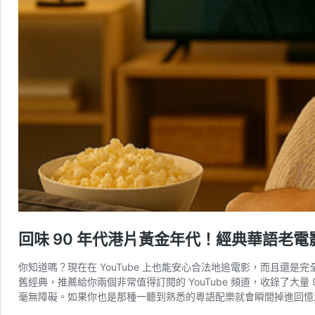
回味 90 年代港片黃金年代！經典華語老電
你知道嗎？現在在 YouTube 上也能安心合法地追電影，而且還是
舊經典，推薦給你兩個非常值得訂閱的 YouTube 頻道，收錄了
毫無障礙。如果你也是那種一聽到熟悉的粵語配樂就會瞬間掉進回憶