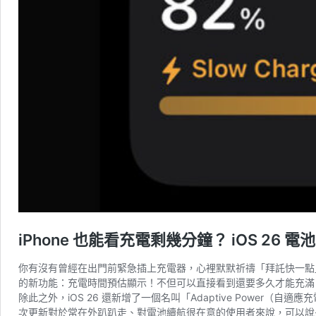
iPhone 也能看充電剩幾分鐘？ iOS 
你有沒有曾經在出門前緊急插上充電器，心裡默默祈禱「拜託快一點」？
的新功能：充電時間預估顯示！不但可以直接看到還要多久才能充滿
除此之外，iOS 26 還新增了一個名叫「Adaptive Powe
次更新對於常在外趴趴走、對電池續航很在意的使用者來說，可以說