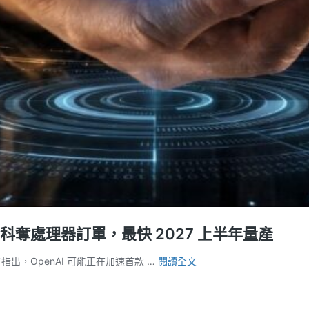
由聯發科奪處理器訂單，最快 2027 上半年量產
郭
指出，OpenAI 可能正在加速首款 …
閱讀全文
明
錤
爆