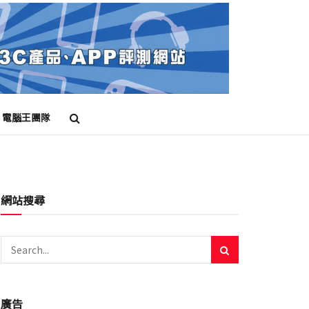
電腦王團隊
網站搜尋
廣告