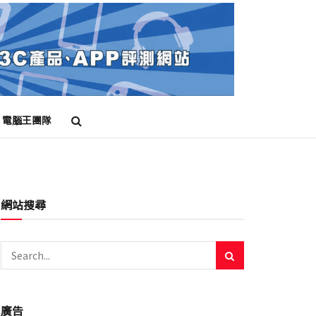
電腦王團隊
網站搜尋
廣告