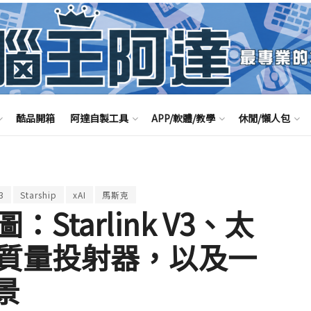
酷品開箱
阿達自製工具
APP/軟體/教學
休閒/懶人包
3
Starship
xAI
馬斯克
tarlink V3、太
質量投射器，以及一
願景