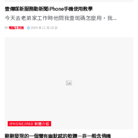
壹傳媒新服務動新聞iPhone手機使用教學
今天去老弟家工作時他問我壹斑碼怎麼用，我...
BY
電腦王阿達
2009 年 11 月 18 日
IPHONE/IPAD 軟體介紹
剛剛發現的一個蠻有幽默感的軟體—非一般念佛機