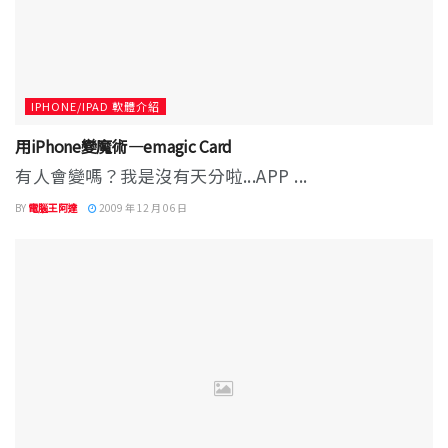
IPHONE/IPAD 軟體介紹
用iPhone變魔術—emagic Card
有人會變嗎？我是沒有天分啦...APP ...
BY
電腦王阿達
2009 年 12 月 06 日