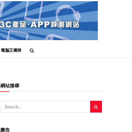
電腦王團隊
網站搜尋
廣告