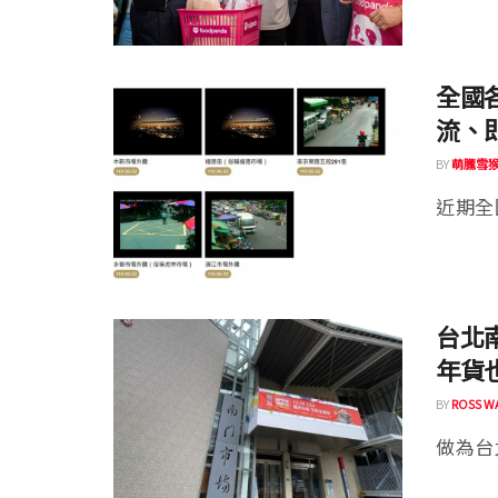
全國
流、
BY
萌朧雪
近期全
台北南
年貨
BY
ROSS W
做為台