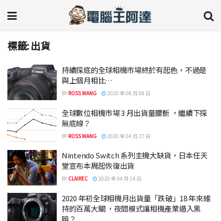
標籤:
出貨
持續探底的全球相機市場終於有起色，不過是
與上個月相比…
BY
ROSS WANG
2020 年 08 月 08 日
全球數位相機市場 3 月出貨量腰斬 ，繼續下探
無底線？
BY
ROSS WANG
2020 年 04 月 27 日
Nintendo Switch 系列主機大缺貨，日本任天
堂宣布本周起恢復出貨
BY
CLAIREC
2020 年 04 月 14 日
2020 年初全球相機月出貨量「跌破」18 年來維
持的百萬大關 ，夜間模式讓相機產業遁入黑
暗？