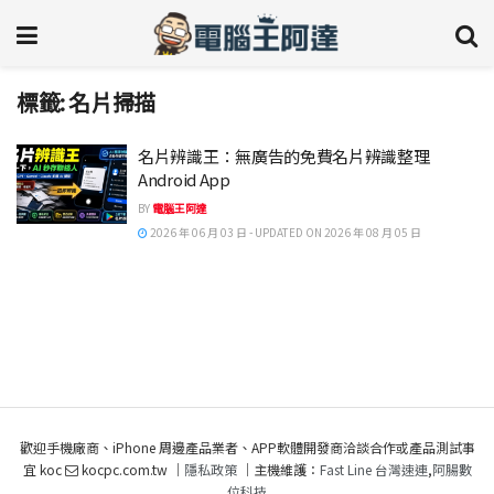
標籤:
名片掃描
名片辨識王：無廣告的免費名片辨識整理
Android App
BY
電腦王阿達
2026 年 06 月 03 日 - UPDATED ON 2026 年 08 月 05 日
歡迎手機廠商、iPhone 周邊產品業者、APP軟體開發商洽談合作或產品測試事
宜 koc
kocpc.com.tw ｜
隱私政策
｜主機維護：
Fast Line 台灣速連
,
阿腸數
位科技