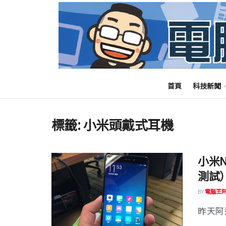
首頁
科技新聞
標籤:
小米頭戴式耳機
小米
測試
BY
電腦王
昨天阿達