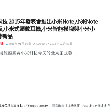
技 2015年發表會推出小米Note,小米Note
版,小米式頭戴耳機,小米智能模塊與小米小
等新品
阿達
2015 年 01 月 16 日 - UPDATED ON 2015 年 02 月 09 日
機龍頭業者小米科技今天於北京正式發 ...
或產品測試事宜 koc
kocpc.com.tw ｜
隱私政策
｜主機維護：
Fast Line 台灣速連
,