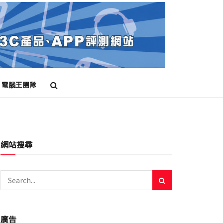
電腦王團隊
網站搜尋
廣告