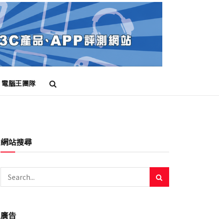
電腦王團隊
網站搜尋
廣告