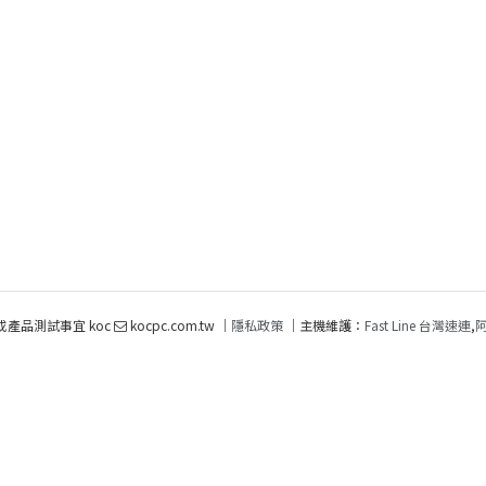
或產品測試事宜 koc
kocpc.com.tw ｜
隱私政策
｜主機維護：
Fast Line 台灣速連
,