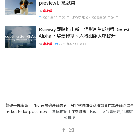
preview 開放試用
BY
達小編
2024 年 10 月 23 日 - UPDATED ON 2026 年 08 月 04 日
Runway 即將推出新一代影片生成模型 Gen-3
Alpha ，場景轉換、人物細節大幅提升
BY
達小編
2024 年 06 月 18 日
歡迎手機廠商、iPhone 周邊產品業者、APP軟體開發商洽談合作或產品測試事
宜 koc
kocpc.com.tw ｜
隱私政策
｜主機維護：
Fast Line 台灣速連
,
阿腸數
位科技