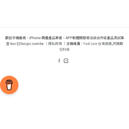
歡迎手機廠商、iPhone 周邊產品業者、APP軟體開發商洽談合作或產品測試事
宜 koc
kocpc.com.tw ｜
隱私政策
｜主機維護：
Fast Line 台灣速連
,
阿腸數
位科技