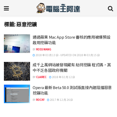
標籤:
惡意挖礦
通過蘋果 Mac App Store 審核的應用被爆預設
啟用挖礦功能
BY
ROSS WANG
2018 年 03 月 13 日 - UPDATED ON 2018 年 03 月 15 日
成千上萬網站被發現藏有 劫持挖礦 程式碼，其
中不乏各國政府機關
BY
CLAIREC
2018 年 02 月 12 日
Opera 最新 Beta 50.0 測試版直接內建阻擋惡意
挖礦功能
BY
ROCKY
2017 年 12 月 26 日