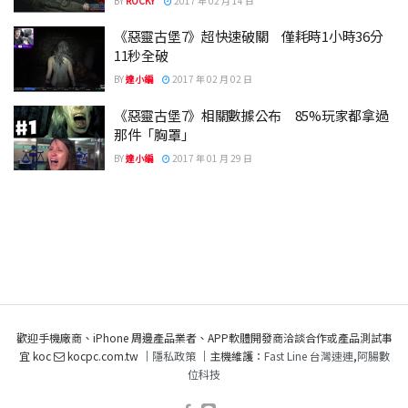
BY
ROCKY
2017 年 02 月 14 日
《惡靈古堡7》超快速破關 僅耗時1小時36分
11秒全破
BY
達小編
2017 年 02 月 02 日
《惡靈古堡7》相關數據公布 85%玩家都拿過
那件「胸罩」
BY
達小編
2017 年 01 月 29 日
歡迎手機廠商、iPhone 周邊產品業者、APP軟體開發商洽談合作或產品測試事
宜 koc
kocpc.com.tw ｜
隱私政策
｜主機維護：
Fast Line 台灣速連
,
阿腸數
位科技