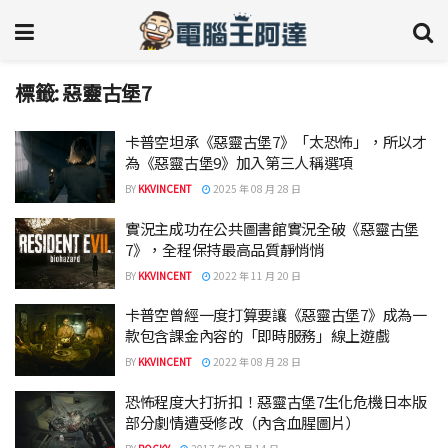
標籤:
惡靈古堡7
卡普空坦承《惡靈古堡7》「太恐怖」，所以才
為《惡靈古堡9》加入第三人稱選項
BY
KKVINCENT
2025 年 08 月 28 日
實況主成功在公共圖書館實況全破《惡靈古堡
7》，全程保持最高品質靜悄悄
BY
KKVINCENT
2022 年 11 月 20 日
卡普空曾經一度打算要讓《惡靈古堡7》成為一
款包含課金內容的「即時服務」線上遊戲
BY
KKVINCENT
2022 年 08 月 28 日
恐怖程度大打折扣！惡靈古堡7生化危機日本版
部分劇情遭受修改（內含血腥圖片）