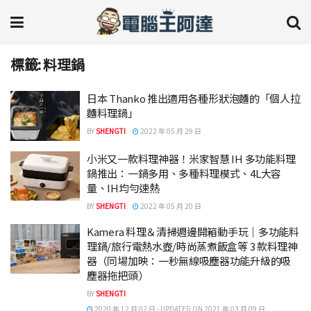
標籤:
料理鍋
日本 Thanko 推出適用各種形狀泡麵的「個人拉
麵料理鍋」
BY
SHENGTI
2022 年 05 月 29 日
小米又一款料理神器！米家智慧 IH 多功能料理
鍋推出：一鍋多用、多種料理模式、4L大容
量、IH均勻速熱
BY
SHENGTI
2022 年 05 月 20 日
Kamera 料理＆清掃週邊開箱動手玩｜多功能料
理鍋/旅行電熱水壺/時尚蒸煮飯盒等 3 款料理神
器（同場加映：一秒無線吸塵器功能升級的吸
塵器拖把頭）
BY
SHENGTI
2020 年 12 月 02 日 - UPDATED ON 2021 年 03 月 09 日