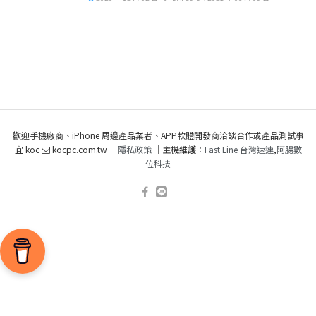
歡迎手機廠商、iPhone 周邊產品業者、APP軟體開發商洽談合作或產品測試事
宜 koc
kocpc.com.tw ｜
隱私政策
｜主機維護：
Fast Line 台灣速連
,
阿腸數
位科技