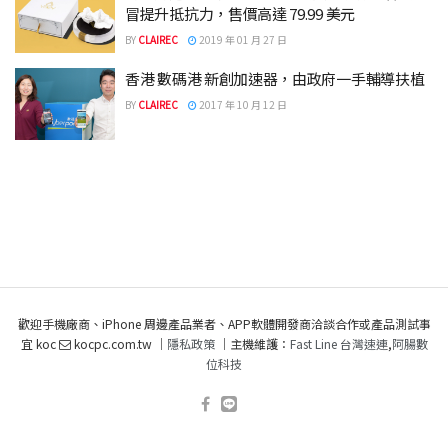
冒提升抵抗力，售價高達 79.99 美元
BY
CLAIREC
2019 年 01 月 27 日
香港 數碼港 新創加速器，由政府一手輔導扶植
BY
CLAIREC
2017 年 10 月 12 日
歡迎手機廠商、iPhone 周邊產品業者、APP軟體開發商洽談合作或產品測試事
宜 koc
kocpc.com.tw ｜
隱私政策
｜主機維護：
Fast Line 台灣速連
,
阿腸數
位科技