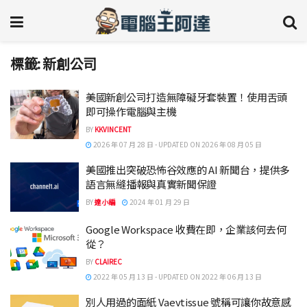
標籤:
新創公司
美國新創公司打造無障礙牙套裝置！使用舌頭
即可操作電腦與主機
BY
KKVINCENT
2026 年 07 月 28 日 - UPDATED ON 2026 年 08 月 05 日
美國推出突破恐怖谷效應的 AI 新聞台，提供多
語言無縫播報與真實新聞保證
BY
達小編
2024 年 01 月 29 日
Google Workspace 收費在即，企業該何去何
從？
BY
CLAIREC
2022 年 05 月 13 日 - UPDATED ON 2022 年 06 月 13 日
別人用過的面紙 Vaevtissue 號稱可讓你故意感