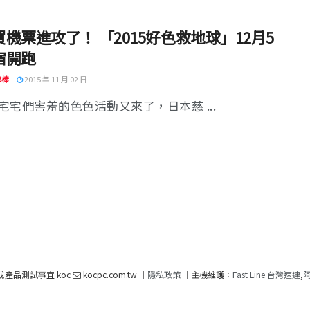
機票進攻了！ 「2015好色救地球」12月5
宿開跑
棒棒
2015 年 11 月 02 日
宅宅們害羞的色色活動又來了，日本慈 ...
或產品測試事宜 koc
kocpc.com.tw ｜
隱私政策
｜主機維護：
Fast Line 台灣速連
,