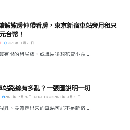
EA 讓鯊鯊房仲帶看房，東京新宿車站旁月租只
4 元台幣！
I
2021 年 11 月 28 日
算有限的租屋族，或購屋後想花費小預 ...
車站路線有多亂？一張圖說明一切
2020 年 02 月 26 日 - UPDATED ON 2022 年 03 月 21 日
混亂、最難走出來的車站可能不是新宿 ...