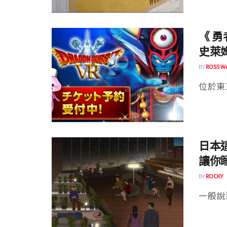
《 勇
史萊
BY
ROSS W
位於東京新
日本
讓你
BY
ROCKY
一般說