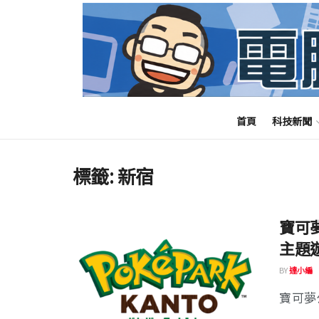
首頁
科技新聞
標籤:
新宿
寶可
主題
BY
達小編
寶可夢