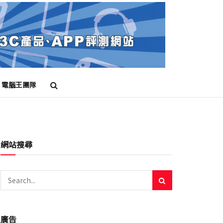
電腦王團隊
網站搜尋
廣告