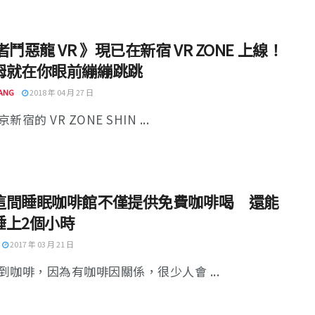
者鬥惡龍 VR 》現已在新宿 VR ZONE 上線！
姆就在你眼前繃繃跳跳
ANG
2018 年 04 月 27 日
宿的 VR ZONE SHIN ...
這間睡眠咖啡館不僅提供免費咖啡喝 還能
睡上2個小時
2017 年 03 月 21 日
到咖啡，因為有咖啡因關係，很少人會 ...