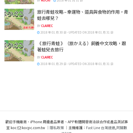
BY
ROCKY
2018 年 01 月 31 日
旅行青蛙攻略 – 幸運物、道具與食物的作用，青
蛙去哪兒？
BY
CLAIREC
2018 年 01 月 30 日 - UPDATED ON 2018 年 01 月 31 日
《 旅行青蛙 》（旅かえる）飼養中文攻略，跟
著蛙兒去旅行
BY
CLAIREC
2018 年 01 月 29 日 - UPDATED ON 2018 年 01 月 31 日
歡迎手機廠商、iPhone 周邊產品業者、APP軟體開發商洽談合作或產品測試事
宜 koc
kocpc.com.tw ｜
隱私政策
｜主機維護：
Fast Line 台灣速連
,
阿腸數