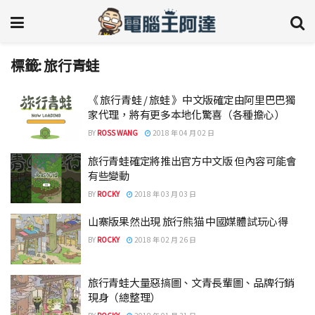
標籤:
旅行青蛙
《 旅行青蛙 / 旅蛙 》中文版確定由阿里巴巴獨
家代理，將有更多本地化驚喜（各種擔心）
BY
ROSS WANG
2018 年 04 月 02 日
旅行青蛙確定將推出官方中文版 但內容可能會
有些變動
BY
ROCKY
2018 年 03 月 03 日
山寨版果然出現 旅行熊猫 中國媒體試玩心得
BY
ROCKY
2018 年 02 月 26 日
旅行青蛙大量惡搞圖、文青長輩圖、品牌行銷
現身（總整理）