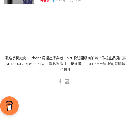
BY
嘻嘻兮
2015 年 11 月 27 日
歡迎手機廠商、iPhone 周邊產品業者、APP軟體開發商洽談合作或產品測試事
宜 koc
kocpc.com.tw ｜
隱私政策
｜主機維護：
Fast Line 台灣速連
,
阿腸數
位科技