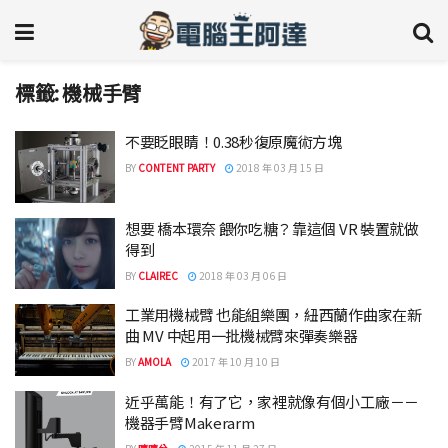
標籤:
機械手臂
不要眨眼睛！0.38秒復原魔術方塊
BY
CONTENT PARTY
2018 年 03 月 15 日
想要 橋本環奈 餵你吃糖？靠這個 VR 裝置就做
得到
BY
CLAIREC
2018 年 03 月 06 日
工業用機械臂 也能組樂團，紐西蘭作曲家在新
曲 MV 中起用一批機械臂來彈奏樂器
BY
AMOLA
2017 年 10 月 10 日
近乎萬能！有了它，家裡就像有個小工廠－－
機器手臂Makerarm