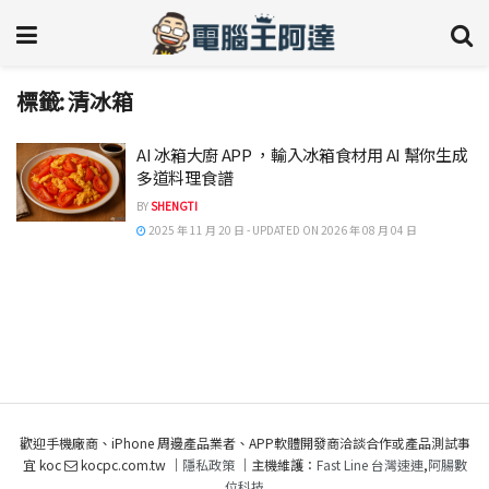
標籤:
清冰箱
AI 冰箱大廚 APP ，輸入冰箱食材用 AI 幫你生成
多道料理食譜
BY
SHENGTI
2025 年 11 月 20 日 - UPDATED ON 2026 年 08 月 04 日
歡迎手機廠商、iPhone 周邊產品業者、APP軟體開發商洽談合作或產品測試事
宜 koc
kocpc.com.tw ｜
隱私政策
｜主機維護：
Fast Line 台灣速連
,
阿腸數
位科技