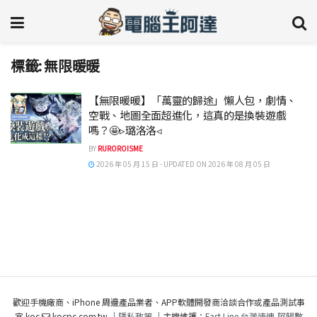
標籤:
無限暖暖
【無限暖暖】「萬靈的歸途」懶人包，劇情、
空戰、地圖全面超進化，這真的是換裝遊戲
嗎？🤩▹璐洛洛◃
BY
RUROROISME
2026 年 05 月 15 日 - UPDATED ON 2026 年 08 月 05 日
歡迎手機廠商、iPhone 周邊產品業者、APP軟體開發商洽談合作或產品測試事
宜 koc
kocpc.com.tw ｜
隱私政策
｜主機維護：
Fast Line 台灣速連
,
阿腸數