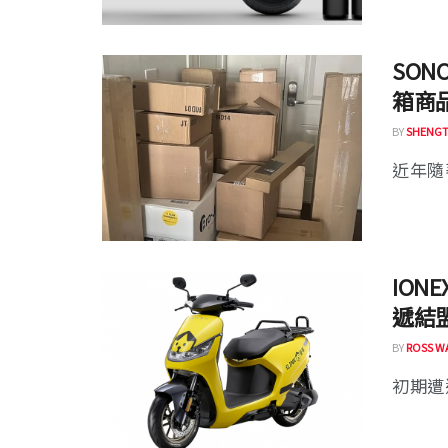
SON
箱商品
BY
SHENGT
近年隨
ION
遞結
BY
ROSS W
初期遭