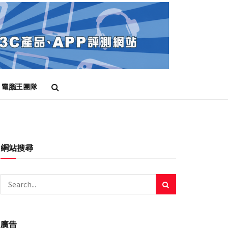
電腦王團隊
網站搜尋
廣告