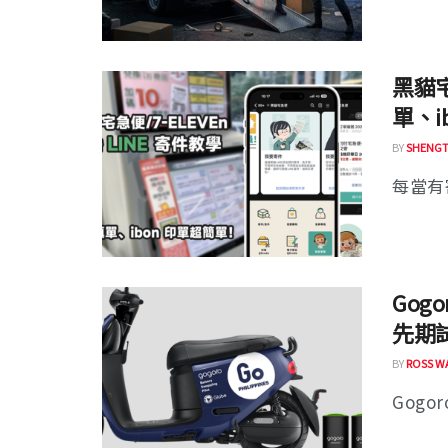
黑貓宅
單、
BY
SHENGT
每當有寄
Gog
先期
BY
ROSS W
Gogo