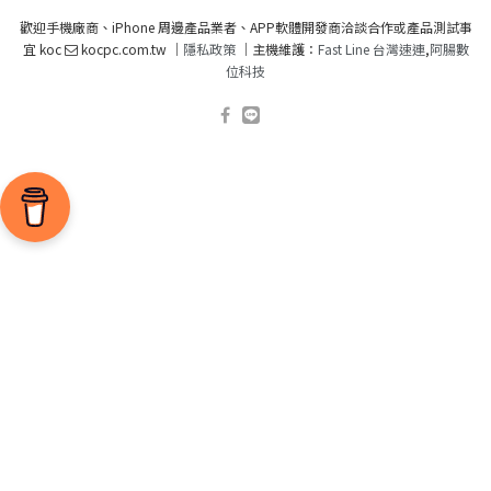
歡迎手機廠商、iPhone 周邊產品業者、APP軟體開發商洽談合作或產品測試事
宜 koc
kocpc.com.tw ｜
隱私政策
｜主機維護：
Fast Line 台灣速連
,
阿腸數
位科技