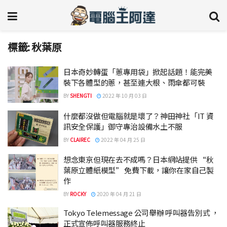
標籤:
秋葉原
日本奇妙轉蛋「蔥專用袋」掀起話題！能完美
裝下各體型的蔥，甚至連大根、雨傘都可裝
BY
SHENGTI
2022 年 10 月 03 日
什麼都沒做但電腦就是壞了？神田神社「IT 資
訊安全保護」御守專治設備水土不服
BY
CLAIREC
2022 年 04 月 25 日
想念東京但現在去不成嗎？日本網站提供 “秋
葉原立體紙模型” 免費下載，讓你在家自己製
作
BY
ROCKY
2020 年 04 月 21 日
Tokyo Telemessage 公司舉辦 呼叫器告別式 ，
正式宣佈呼叫器服務終止