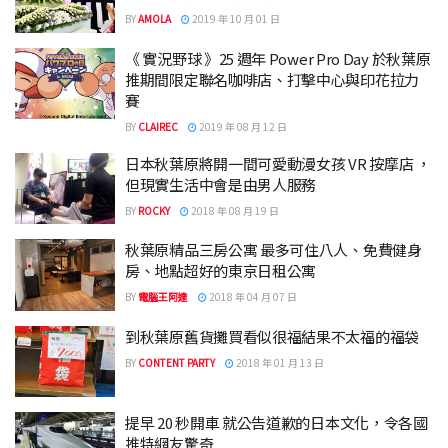
BY
AMOLA
2019 年 10 月 01 日
《 實況野球 》25 週年 Power Pro Day 於秋葉原
推期間限定聯名咖啡店、打擊中心與印花拉力
賽
BY
CLAIREC
2019 年 08 月 12 日
日本秋葉原將開一間可愛動漫女孩 VR 按摩店 ，
但現實生活中會是由男人服務
BY
ROCKY
2018 年 08 月 19 日
秋葉原精品三房公寓 最多可住八人、免費健身
房、地點超好的東京日租公寓
BY
電腦王阿達
2018 年 04 月 07 日
到秋葉原舊貨攤買看似很福結果不太福的福袋
BY
CONTENT PARTY
2018 年 01 月 13 日
提早 20 秒開車 就公告道歉的日本文化，令各國
推特網友驚奇