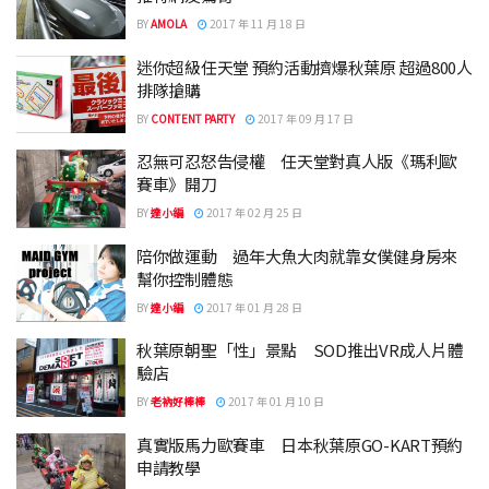
BY
AMOLA
2017 年 11 月 18 日
迷你超級任天堂 預約活動擠爆秋葉原 超過800人
排隊搶購
BY
CONTENT PARTY
2017 年 09 月 17 日
忍無可忍怒告侵權 任天堂對真人版《瑪利歐
賽車》開刀
BY
達小編
2017 年 02 月 25 日
陪你做運動 過年大魚大肉就靠女僕健身房來
幫你控制體態
BY
達小編
2017 年 01 月 28 日
秋葉原朝聖「性」景點 SOD推出VR成人片體
驗店
BY
老衲好棒棒
2017 年 01 月 10 日
真實版馬力歐賽車 日本秋葉原GO-KART預約
申請教學