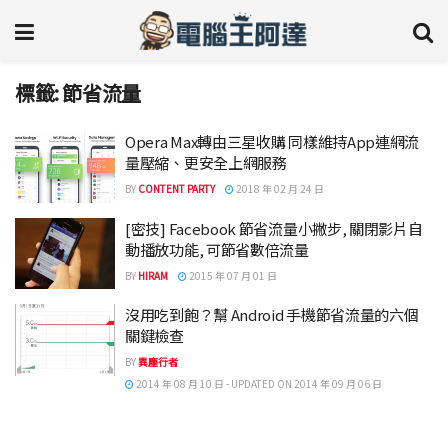
標籤:
節省流量
Opera Max轉由三星收購 同樣維持App連網流
量壓縮、更安全上網服務
BY
CONTENT PARTY
2018 年 02 月 24 日
[密技] Facebook 節省流量小撇步, 關閉影片自
動播放功能, 可節省數倍流量
BY
HIRAM
2015 年 07 月 01 日
沒用吃到飽？幫 Android 手機節省流量的六個
關鍵檢查
BY
異塵行者
2014 年 08 月 10 日 - UPDATED ON 2014 年 09 月 06 日