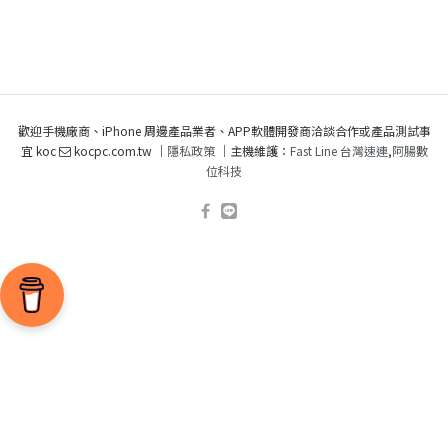
歡迎手機廠商、iPhone 周邊產品業者、APP軟體開發商洽談合作或產品測試事
宜 koc
kocpc.com.tw ｜
隱私政策
｜主機維護：
Fast Line 台灣速連
,
阿腸數
位科技