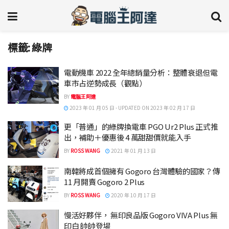
標籤:
綠牌
電動機車 2022 全年總銷量分析：整體衰退但電
車市占逆勢成長（觀點）
BY
電腦王阿達
2023 年 01 月 05 日 - UPDATED ON 2023 年 02 月 17 日
更「普通」的綠牌換電車 PGO Ur2 Plus 正式推
出，補助＋優惠後 4 萬甜甜價就能入手
BY
ROSS WANG
2021 年 01 月 13 日
南韓將成首個擁有 Gogoro 台灣體驗的國家？傳
11 月開賣 Gogoro 2 Plus
BY
ROSS WANG
2020 年 10 月 17 日
慢活好夥伴， 無印良品版 Gogoro VIVA Plus 無
印白 帥帥登場