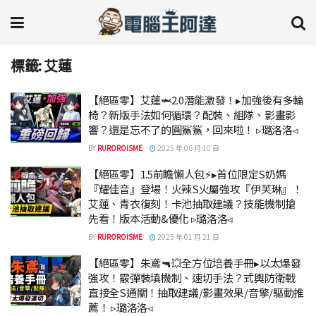
標籤:
艾蓮
【絕區零】艾蓮🦈2.0潛能激發！▸加強後有多輪
椅？新版手法如何循環？配裝、組隊、影畫影
響？還是忘不了的圓鯊鯊，回來啦！ ▹璐洛洛◃
BY
RUROROISME
2025 年 06 月 10 日
【絕區零】1.5前瞻懶人包⚡▸首位限定S奶媽
『耀佳音』登場！火辣S火屬強攻『伊芙琳』！
艾蓮、青衣復刻！卡池抽取建議？技能機制搶
先看！版本活動&優化 ▹璐洛洛◃
BY
RUROROISME
2025 年 01 月 21 日
【絕區零】朱鳶🔫💥全方位培養手冊▸以太爆發
強攻！霰彈裝填機制、速切手法？式輿防衛戰
直接全S通關！抽取建議/影畫效果/音擎/驅動推
薦！ ▹璐洛洛◃