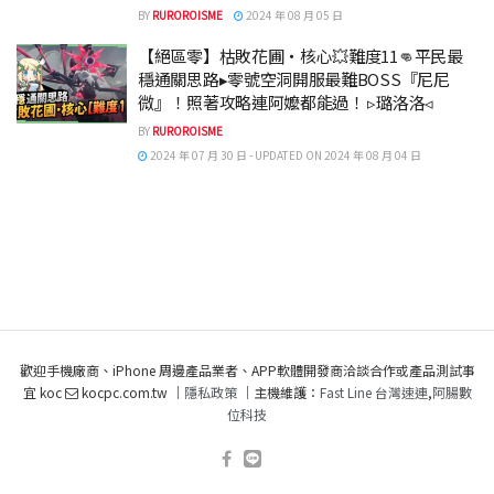
BY
RUROROISME
2024 年 08 月 05 日
【絕區零】枯敗花圃‧核心💥難度11👊平民最
穩通關思路▸零號空洞開服最難BOSS『尼尼
微』！照著攻略連阿嬤都能過！ ▹璐洛洛◃
BY
RUROROISME
2024 年 07 月 30 日 - UPDATED ON 2024 年 08 月 04 日
歡迎手機廠商、iPhone 周邊產品業者、APP軟體開發商洽談合作或產品測試事
宜 koc
kocpc.com.tw ｜
隱私政策
｜主機維護：
Fast Line 台灣速連
,
阿腸數
位科技