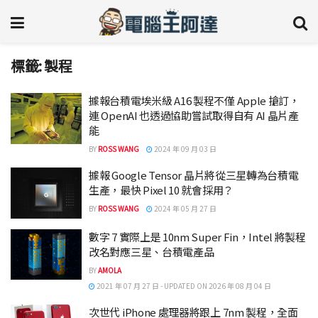
標籤:
製程
據報台積電埃米級 A16 製程不僅 Apple 搶訂，
連 OpenAI 也透過協助嘗試取得自有 AI 晶片產
能
BY
ROSS WANG
2024 年 09 月 03 日
據報 Google Tensor 晶片將從三星轉為台積電
生產，最快 Pixel 10 就會採用？
BY
ROSS WANG
2024 年 05 月 27 日
數字 7 實際上是 10nm Super Fin，Intel 將製程
改名對應三星、台積電產品
BY
AMOLA
2021 年 07 月 27 日 - UPDATED ON 2026 年 08 月 04 日
次世代 iPhone 處理器將跟上 7nm 製程，全面