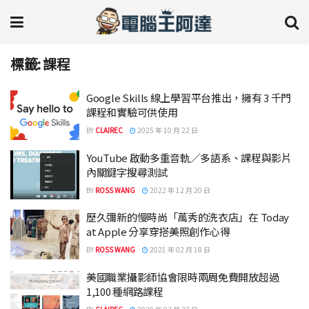
標籤:
課程
Google Skills 線上學習平台推出，擁有 3 千門
課程和實驗可供使用
BY
CLAIREC
2025 年 10 月 22 日
YouTube 啟動多重音軌／多語系、課程與影片
內關鍵字搜尋測試
BY
ROSS WANG
2022 年 12 月 20 日
歷久彌新的慢時尚「萬秀的洗衣店」在 Today
at Apple 分享穿搭美照創作心得
BY
ROSS WANG
2021 年 02 月 18 日
美國職業攝影師協會限時兩周免費開放超過
1,100 種網路課程