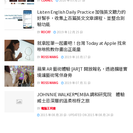
BY
CLAIREC
2020 年 03 月 27 日
Listen English Daily Practice 加強英文聽力的
好幫手，收集上百篇英文文章課程、並整合測
驗功能
BY
ROCKY
2019 年 12 月 25 日
就拿起筆一起畫吧！台灣 Today at Apple 找來
咻咻熊教你畫出正能量
BY
ROSS WANG
2019 年 10 月 17 日
蘋果 AR 藝術體驗 [AR]T 開放報名，透過擴增實
境讓藝術常伴身旁
BY
ROSS WANG
2019 年 07 月 31 日
JOHNNIE WALKER®EMBA 調和研究院 體驗
威士忌深層的溫柔枝枒之旅
BY
電腦王阿達
2015 年 08 月 20 日 - UPDATED ON 2015 年 08 月 24 日