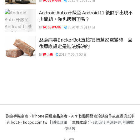
BY
ROSS WANG
2021 年 06 月 23 日
Android Auto 升級至 Android 11 後似乎出現不
少問題，你也遇到了嗎？
BY
ROSS WANG
2020 年 09 月 14 日
惡意病毒BrickerBot直接把 智慧家電變磚 回
復原廠設定是無法解決的
BY
達小編
2017 年 05 月 03 日
歡迎手機廠商、iPhone 周邊產品業者、APP軟體開發商洽談合作或產品測試事
宜 koc
kocpc.com.tw ｜
隱私政策
｜主機維護：
Fast Line 台灣速連
,
阿腸數
位科技