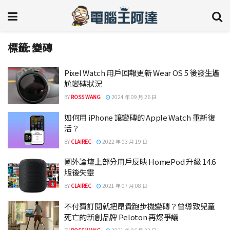
標籤:
變磚
Pixel Watch 用戶回報更新 Wear OS 5 後發生尷
尬變磚狀況
BY
ROSS WANG
2024 年 09 月 26 日
如何用 iPhone 讓變磚的 Apple Watch 重新復
活？
BY
CLAIREC
2022 年 03 月 19 日
國外論壇上部分用戶反映 HomePod 升級 14.6
版後失靈
BY
CLAIREC
2021 年 07 月 08 日
不付費訂閱就把昂貴跑步機變磚？曾導致兒童
死亡的新創品牌 Peloton 再爆爭議