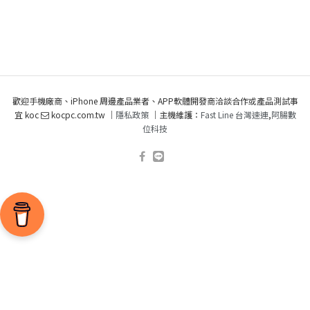
歡迎手機廠商、iPhone 周邊產品業者、APP軟體開發商洽談合作或產品測試事
宜 koc
kocpc.com.tw ｜
隱私政策
｜主機維護：
Fast Line 台灣速連
,
阿腸數
位科技