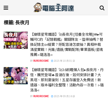
標籤:
長夜月
【崩壞星穹鐵道】🚀長夜月 [培養全攻略]🪼▸可
輔可C的「記憶戰艦」關鍵隊友，值得抽嗎？替
換記憶主or緹寶？搭配昔漣怎麼抽？異相仲裁
滿星實戰！光錐/遺器/實戰配隊/畢業面板/星魂
推薦 ▹璐洛洛◃
BY
RUROROISME
2025 年 10 月 01 日
【崩壞星穹鐵道】🚀3.6前瞻懶人包▸長夜月、丹
恆·騰荒登場🔥昔漣在後，如何安排計畫？大
黑塔、那刻夏復刻！五星存護登入免費送！新
遺器、版本福利全整理！活動內容一次看！ ▹璐
洛洛◃
BY
RUROROISME
2025 年 09 月 16 日