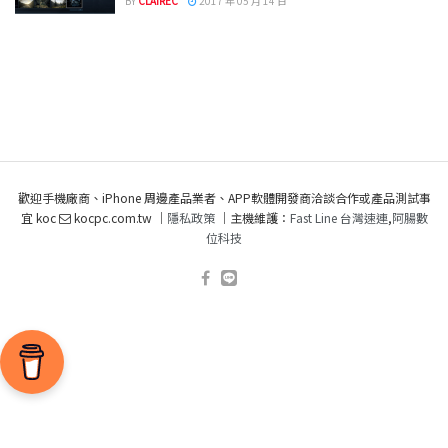
BY
CLAIREC
2017 年 05 月 14 日
歡迎手機廠商、iPhone 周邊產品業者、APP軟體開發商洽談合作或產品測試事
宜 koc
kocpc.com.tw ｜
隱私政策
｜主機維護：
Fast Line 台灣速連
,
阿腸數
位科技