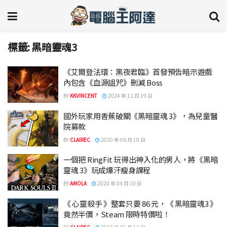
標籤:
黑暗靈魂3
《艾爾登法環：黑夜君臨》首發預告暗示遊戲
內包含《血源詛咒》刪減 Boss
BY
KKVINCENT
2024 年 12 月 19 日
國外玩家用香蕉破關《黑暗靈魂 3》，為兒童醫
院募款
BY
CLAIREC
2020 年 06 月 18 日
一個把 RingFit 玩得出神入化的男人，將《黑暗
靈魂 3》玩成爆汗瘦身課程
BY
AMOLA
2020 年 04 月 10 日
《 心靈殺手 》整套只要 86 元，《 黑暗靈魂3 》
竟然半價，Steam 限時特價啦！