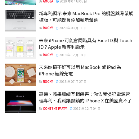
BY
AMOLA
2020 年 07 月 06 日
新專利顯示 未來 MacBook Pro 的鍵盤與滑鼠觸
控版，可能都會添加顯示螢幕
BY
ROCKY
2020 年 03 月 11 日
未來 iPhone 可能會同時具有 Face ID 與 Touch
ID？Apple 新專利顯示
BY
ROCKY
2018 年 12 月 18 日
未來你搞不好可以用 MacBook 或 iPad 為
iPhone 無線充電
BY
ROCKY
2018 年 07 月 27 日
高通、蘋果繼續互相傷害：你告我侵犯電源管
理專利、我就讓熱銷的 iPhone X 在美國賣不了
BY
CONTENT PARTY
2017 年 12 月 04 日