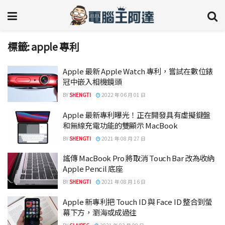
標籤:
apple 專利
Apple 最新 Apple Watch 專利，嘗試在數位錶
冠中嵌入相機鏡頭
BY
SHENGTI
2022 年 06 月 01 日
Apple 最新專利曝光！正在開發具有虛擬鍵盤
和無線充電功能的雙顯示 MacBook
BY
SHENGTI
2021 年 08 月 27 日
謠傳 MacBook Pro 將取消 Touch Bar 改為收納
Apple Pencil 底座
BY
SHENGTI
2021 年 08 月 16 日
Apple 新專利把 Touch ID 與 Face ID 整合到螢
幕下方，瀏海或成過往