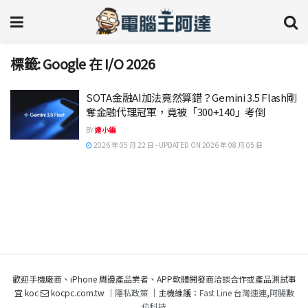
標籤:
Google 在 I/O 2026
SOTA金融AI加法竟然算錯？Gemini 3.5 Flash剛
奪金融代理冠軍，竟被「300+140」考倒
BY
達小編
2026 年 05 月 22 日 - UPDATED ON 2026 年 08 月 05 日
歡迎手機廠商、iPhone 周邊產品業者、APP軟體開發商洽談合作或產品測試事
宜 koc
kocpc.com.tw ｜
隱私政策
｜主機維護：
Fast Line 台灣速連
,
阿腸數
位科技