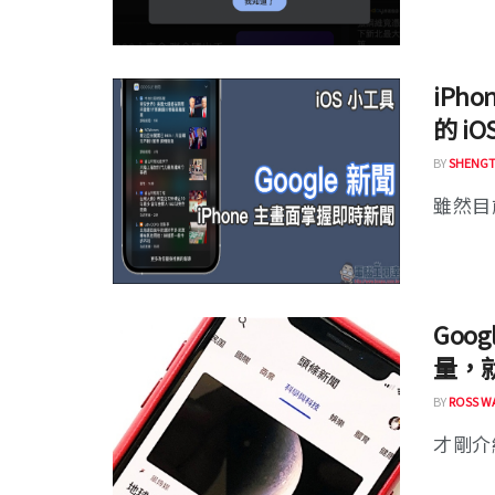
iPh
的 i
BY
SHENGT
雖然目
Goo
量，就
BY
ROSS W
才剛介紹