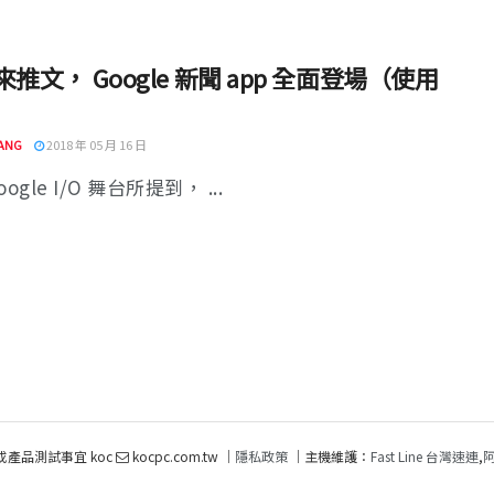
I 來推文， Google 新聞 app 全面登場（使用
）
ANG
2018 年 05 月 16 日
ogle I/O 舞台所提到， ...
或產品測試事宜 koc
kocpc.com.tw ｜
隱私政策
｜主機維護：
Fast Line 台灣速連
,