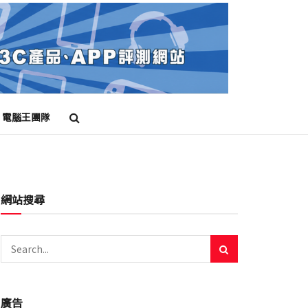
電腦王團隊
網站搜尋
廣告