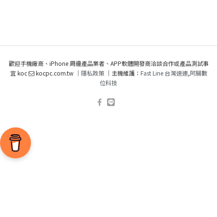
歡迎手機廠商、iPhone 周邊產品業者、APP軟體開發商洽談合作或產品測試事
宜 koc
kocpc.com.tw ｜
隱私政策
｜主機維護：
Fast Line 台灣速連
,
阿腸數
位科技