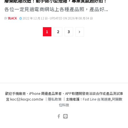
廢棄紙箱改造！動手做小型燈箱，專業質感超好拍！
各位一定見過電商網站上各種產品照，產品好...
BY
BLACK
2022 年 12 月 12 日 - UPDATED ON 2026 年 08 月 04 日
1
2
3
歡迎手機廠商、iPhone 周邊產品業者、APP軟體開發商洽談合作或產品測試事
宜 koc
kocpc.com.tw ｜
隱私政策
｜主機維護：
Fast Line 台灣速連
,
阿腸數
位科技