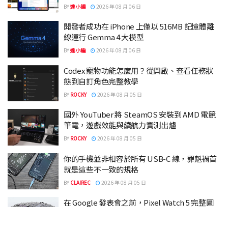
BY
達小編
2026 年 08 月 06 日
開發者成功在 iPhone 上僅以 516MB 記憶體離
線運行 Gemma 4 大模型
BY
達小編
2026 年 08 月 06 日
Codex 寵物功能怎麼用？從開啟、查看任務狀
態到自訂角色完整教學
BY
ROCKY
2026 年 08 月 05 日
國外 YouTuber 將 SteamOS 安裝到 AMD 電競
筆電，遊戲效能與續航力實測出爐
BY
ROCKY
2026 年 08 月 05 日
你的手機並非相容於所有 USB-C 線，罪魁禍首
就是這些不一致的規格
BY
CLAIREC
2026 年 08 月 05 日
在 Google 發表會之前，Pixel Watch 5 完整圖
片已經洩漏
BY
CLAIREC
2026 年 08 月 05 日