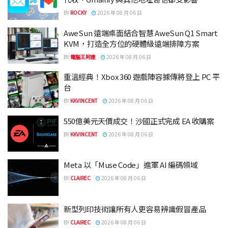
BY
ROCKY
2026 年 08 月 06 日
AweSun 遠端桌面結合智慧 AweSun Q1 Smart
KVM，打造全方位的硬體級遠端排障方案
BY
電腦王阿達
2026 年 08 月 06 日
重溫經典！Xbox 360 遊戲陣容據傳將登上 PC 平
台
BY
KKVINCENT
2026 年 08 月 06 日
550億美元天價成交！沙國正式完成 EA 收購案
BY
KKVINCENT
2026 年 08 月 06 日
Meta 以「Muse Code」進軍 AI 編碼領域
BY
CLAIREC
2026 年 08 月 06 日
新型列印技術讓所有人更容易辨識假冒產品
BY
CLAIREC
2026 年 08 月 06 日