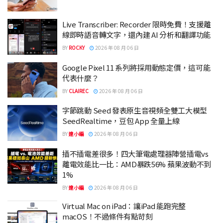
Live Transcriber: Recorder 限時免費！支援離
線即時語音轉文字，還內建 AI 分析和翻譯功能
BY
ROCKY
2026 年 08 月 06 日
Google Pixel 11 系列將採用動態定價，這可能
代表什麼？
BY
CLAIREC
2026 年 08 月 06 日
字節跳動 Seed 發表原生音視頻全雙工大模型
SeedRealtime，豆包 App 全量上線
BY
達小編
2026 年 08 月 06 日
插不插電差很多！四大筆電處理器陣營插電vs
離電效能比一比：AMD暴跌56% 蘋果波動不到
1%
BY
達小編
2026 年 08 月 06 日
Virtual Mac on iPad：讓iPad 能跑完整
macOS！不過條件有點苛刻