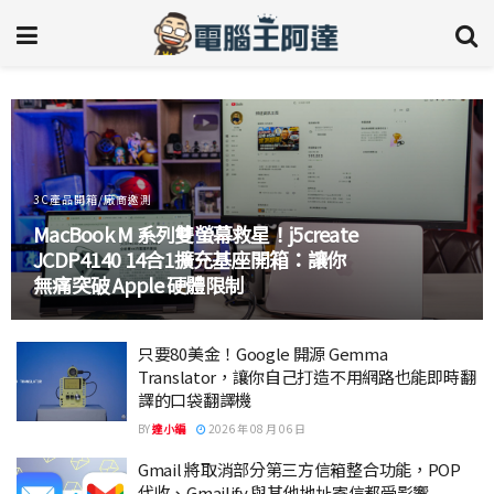
3C產品開箱/廠商邀測
MacBook M 系列雙螢幕救星！j5create
JCDP4140 14合1擴充基座開箱：讓你
無痛突破 Apple 硬體限制
只要80美金！Google 開源 Gemma
Translator，讓你自己打造不用網路也能即時翻
譯的口袋翻譯機
BY
達小編
2026 年 08 月 06 日
Gmail 將取消部分第三方信箱整合功能，POP
代收、Gmailify 與其他地址寄信都受影響