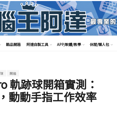
酷品開箱
阿達自製工具
APP/軟體/教學
休閒/懶人包
跡球
開箱
e Pro 軌跡球開箱實測：
，動動手指工作效率