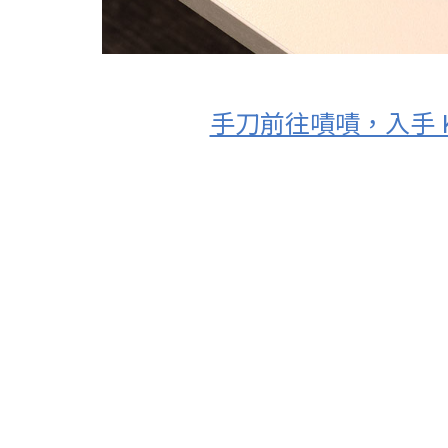
手刀前往嘖嘖，入手 Key