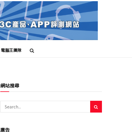
電腦王團隊
網站搜尋
廣告