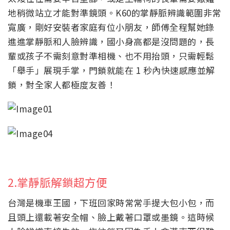
地稍微站立才能對準鏡頭。K60的掌靜脈辨識範圍非常
寬廣，剛好安裝者家庭有位小朋友，師傅全程幫她錄
進進掌靜脈和人臉辨識，國小身高都是沒問題的，長
輩或孩子不需刻意對準相機、也不用抬頭，只需輕鬆
「舉手」展現手掌，門鎖就能在 1 秒內快速感應並解
鎖，對全家人都極度友善！
2.掌靜脈解鎖超方便
台灣是機車王國，下班回家時常常手提大包小包，而
且頭上還載著安全帽、臉上戴著口罩或墨鏡。這時候