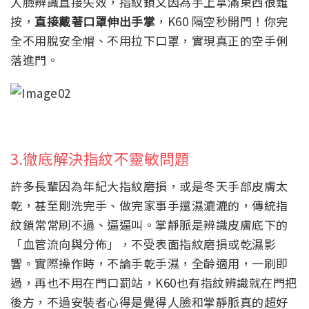
人臉辨識直接失效，指紋鎖又因為手上拿滿東西很難
按，
直接戴著口罩伸出手掌
，K60 隔空秒開門！你完
全不用脫安全帽、不用拉下口罩，實現真正的空手俐
落進門。
3.徹底解決指紋不靈敏問題
許多長輩因為年紀大指紋磨損，或是冬天手部皮膚太
乾，甚至剛洗完手、做完家事手還濕漉漉的，傳統指
紋鎖常常刷不過、逼逼叫。掌靜脈是辨識皮膚底下的
「血管流向與分佈」，不受表面指紋磨損或乾濕影
響。實際操作時，不論手乾手濕，全齡適用，一刷即
過，再也不用在門口罰站，K60也有指紋辨識就在門把
後方，不過安裝者心得是覺得人臉和掌靜脈真的超好