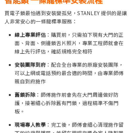
買電子鎖最怕遇到安裝變孤兒，STANLEY 提供的是讓
人非常安心的一條龍標準服務：
線上專業評估
：購買前，只需拍下現有大門的正
面、背面、側邊鎖舌片照片，專業工程師就會在
線上先行評估，確認規格完全相符
安裝團隊到府
：配合全台專業的原廠安裝團隊，
可以上網或電話預約最合適的時間，由專業師傅
親自到府施作
舊鎖拆除
：師傅施作前會先在大門周邊做好防
護，接著細心拆除舊有門鎖，過程精準不傷門
板。
現場專人教學
：完工後，師傅會細心清理施作留
下的垃圾與鐵屑，並留在現場指導全家人錄製掌