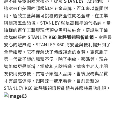
是不能妥協的兩大核心。提及
STANLEY（史丹利）
，
這家來自美國的頂級知名五金品牌，百年來以堅固耐
用、極致工藝與無可挑剔的安全性聞名全球。在工業
與建築五金領域，STANLEY 就是高標準的代名詞。當
這樣的百年工藝與現代頂尖黑科技結合，便誕生了這
款旗艦級的
STANLEY K60 掌靜脈視訊智能鎖
。家是最
安心的避風港，STANLEY K60 將安全與便利提升到了
全新維度。它不僅解決了傳統鑰匙的累贅，更克服了
第一代電子鎖的種種不便，除了指紋、密碼等，現在
智能鎖更是新增了掌紋和人臉辨識，讓家中老人小朋
友使用更方便。買電子鎖選大品牌，售後服務與品質
才有最高保障，跟阿達一起來看看，目前最新的
STANLEY K60 掌靜脈視訊智能鎖有甚麼特異功能吧
。