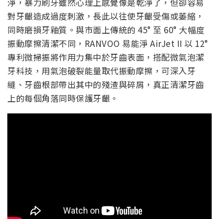
淨，暴力刷牙雖然心理上感覺像是乾淨了，但卻容易
對牙齦造成過度刺激，長此以往使牙齦受傷或萎縮，
同時磨損牙釉質。與市面上傳統的 45° 至 60° 大幅度
振動摩擦清潔不同，RANVOO 易能淨 AirJet II 以 12°
專利微掃振將作用力集中於牙齒表面，搭配微氣泡潔
牙科技，用氣泡破裂能量取代振動摩擦，可深入牙
縫、牙齒根部帶出其中的殘渣與碎屑，真正清潔牙齒
上的每個角落同時保護牙齦。