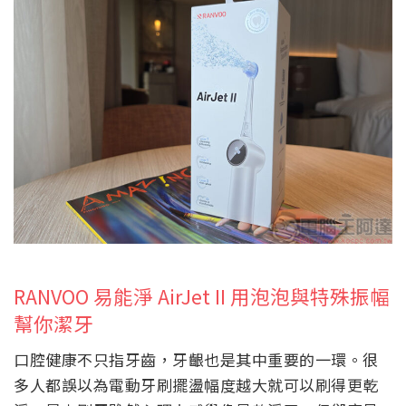
RANVOO 易能淨 AirJet II 用泡泡與特殊振幅
幫你潔牙
口腔健康不只指牙齒，牙齦也是其中重要的一環。很
多人都誤以為電動牙刷擺盪幅度越大就可以刷得更乾