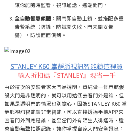
讓你能隨時監看、視訊通話、遠端開門。
全自動智慧鎖體
：關門即自動上鎖，並搭配多重
告警系統（防撬、防試開失敗、門未關妥告
警），防護面面俱到。
STANLEY K60 掌靜脈視訊智能鎖這裡買
輸入折扣碼『STANLEY』現省一千
由於這次的安裝者家大門是透明，單純做一個示範假
設大門是非透明的，就可以用這個去看門外是誰，但
如果是透明門的情況也別擔心，因為STANLEY K60 掌
靜脈視訊智能鎖非常智能，可以直接透過手機APP來
查看門外到底是誰，甚至當門外有陌生人徘迴時，還
會自動無聲拍照記錄，讓你掌握自家大門安全訊息：