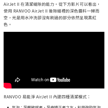
AirJet II 在清潔縫隙的能力。從下方影片可以看出，
使用 RANVOO AirJet II 後隙縫裡的深色醬料一掃而
空，光是用水沖洗卻沒有刷過的部分依然呈現黑紅
色。
RANVOO 易能淨 AirJet II 內建四種清潔模式：
氣泡：牙齦敏感者、牙齒矯正者之友，利用強勁氣泡