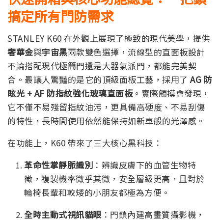
搞定所有門防需求
STANLEY K60 在外觀上展現了極致的現代美學，提供
奢華金
與
宇宙黑
兩款雙色選擇，流線型的直面板設計
不論搭配現代極簡門還是大器氣派門，都能完美契
合。最讓人驚豔的是它的頂級面板工藝，採用了
AG 防
眩光 + AF 防指紋強化玻璃直面板
。實際觸摸會發現，
它不僅不易殘留指紋油污，更具備高硬度、不易刮傷
的特性，長時間使用依然能保持如新車般的光澤感。
在功能上，K60 帶來了三大核心黑科技：
革命性掌靜脈識別
：辨識皮膚下的血管生物特
徵，複製機率微乎其微，安全層級更高，且對於
輪椅長輩和較矮的小朋友都極為方便。
全時主動式視訊貓眼
：門鎖內建高畫質攝影機，