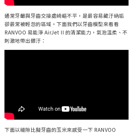
通常牙齦與牙齒交接處崎嶇不平，是最容易藏汙納垢
卻最常被輕忽的區域。下面我們以牙齒模型來看看
RANVOO 易能淨 AirJet II 的清潔能力，氣泡溫柔、不
刺激地帶出髒汙：
下面以縫隙比擬牙齒的玉米來感受一下 RANVOO