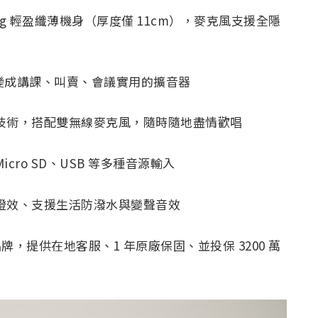
kg 輕盈纖薄機身（厚度僅 11cm），麥克風支援全隱
間變成講課、叫賣、會議實用的擴音器
去人聲技術，搭配雙無線麥克風，隨時隨地盡情歡唱
Micro SD、USB 等多種音源輸入
感燈效、支援生活防潑水與變聲音效
品牌，提供在地客服、1 年原廠保固、並投保 3200 萬