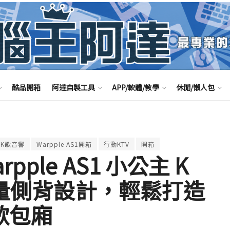
酷品開箱
阿達自製工具
APP/軟體/教學
休閒/懶人包
公主K歌音響
Warpple AS1開箱
行動KTV
開箱
ple AS1 小公主 K
 輕量側背設計，輕鬆打造
歌包廂