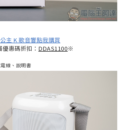
1 小公主 K 歌音響點我購買
屬優惠碼折扣：
DDAS1100
※
2、充電線、說明書