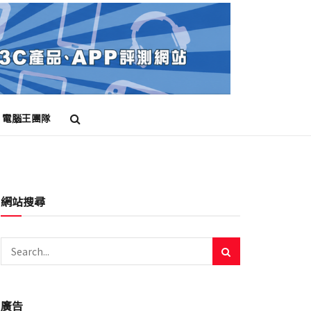
電腦王團隊
網站搜尋
廣告