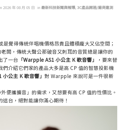
on 2026 年 08 月 05 日
in
最新科技新聞與報導
,
3C產品開箱/廠商邀測
錢，或是覺得傳統伴唱機價格昂貴且體積龐大又佔空間；
的老闆，傳統大聲公那破音又刺耳的音質總是讓你的
推出了一台
「Warpple AS1 小公主 K 歌音響」
，要來替
去我們介紹它們家的產品大多是高 CP 值的智慧投影機
S1 小公主 K 歌音響」
對 Warpple 來說可是一件很新
外便攜擴音」的需求，又想要有高 CP 值的性價比。
推出的這台，絕對能讓你滿心期待！