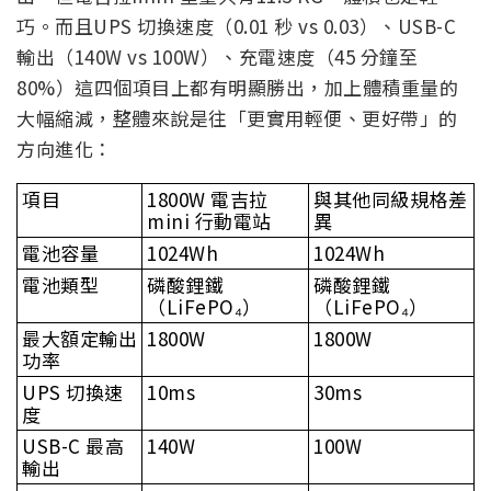
巧。而且UPS 切換速度（0.01 秒 vs 0.03）、USB-C
輸出（140W vs 100W）、充電速度（45 分鐘至
80%）這四個項目上都有明顯勝出，加上體積重量的
大幅縮減，整體來說是往「更實用輕便、更好帶」的
方向進化：
項目
1800W 電吉拉
與其他同級規格差
mini 行動電站
異
電池容量
1024Wh
1024Wh
電池類型
磷酸鋰鐵
磷酸鋰鐵
（LiFePO₄）
（LiFePO₄）
最大額定輸出
1800W
1800W
功率
UPS 切換速
10ms
30ms
度
USB-C 最高
140W
100W
輸出