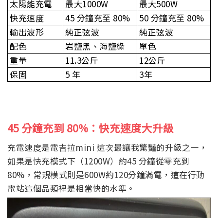
太陽能充電
最大1000W
最大500W
快充速度
45 分鐘充至 80%
50 分鐘充至 80%
輸出波形
純正弦波
純正弦波
配色
岩鹽黑、海鹽綠
單色
重量
11.3公斤
12公斤
保固
5 年
3年
45
分鐘充到 80%
：快充速度大升級
充電速度是電吉拉mini 這次最讓我驚豔的升級之一，
如果是快充模式下（1200W）約45 分鐘從零充到
80%，常規模式則是600W約120分鐘滿電，這在行動
電站這個品類裡是相當快的水準。