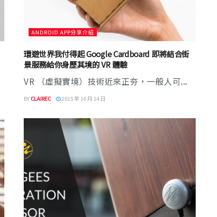
ANDROID APP分享介紹
環遊世界我付得起 Google Cardboard 即將結合街
景服務給你身歷其境的 VR 體驗
VR （虛擬實境）技術近來正夯，一般人可...
BY
CLAIREC
2015 年 10 月 14 日