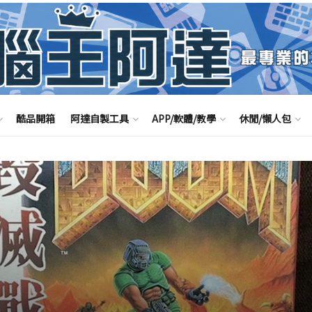
酷品開箱
阿達自製工具
APP/軟體/教學
休閒/懶人包