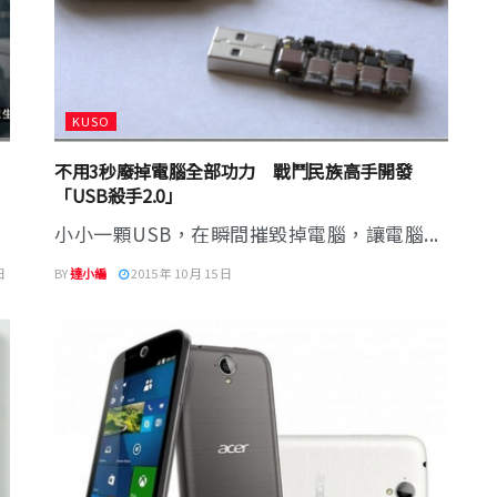
KUSO
不用3秒廢掉電腦全部功力 戰鬥民族高手開發
「USB殺手2.0」
小小一顆USB，在瞬間摧毀掉電腦，讓電腦...
日
BY
達小編
2015 年 10 月 15 日