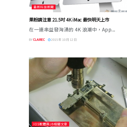
最新科技新聞
果粉請注意 21.5吋 4K iMac 最快明天上市
在一連串益發洶湧的 4K 浪潮中，App...
BY
CLAIREC
2015 年 10 月 12 日
IOS軟體與JB相關文章