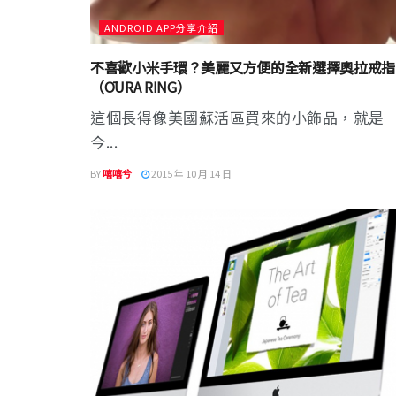
ANDROID APP分享介紹
不喜歡小米手環？美麗又方便的全新選擇奧拉戒指
（ŌURA RING）
這個長得像美國蘇活區買來的小飾品，就是
今...
BY
嘻嘻兮
2015 年 10 月 14 日