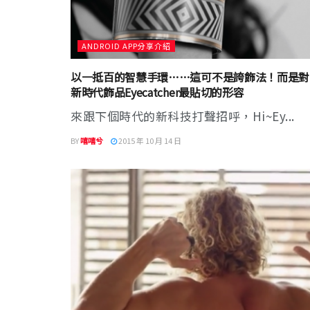
ANDROID APP分享介紹
以一抵百的智慧手環……這可不是誇飾法！而是對
新時代飾品Eyecatcher最貼切的形容
來跟下個時代的新科技打聲招呼，Hi~Ey...
BY
嘻嘻兮
2015 年 10 月 14 日