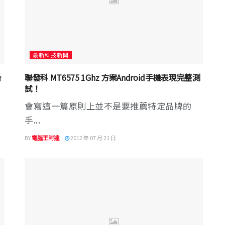
最新科技新聞
台
聯發科 MT6575 1Ghz 方案Android手機表現完整測
試！
會寫這一篇原則上並不是要推薦特定品牌的
手...
BY
電腦王阿達
2012 年 07 月 21 日