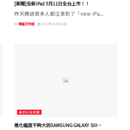
[新聞]全新iPad 5月11日全台上市！！
昨天應該很多人都注意到了「new iPa...
BY
電腦王阿達
2012 年 05 月 08 日
最新科技新聞
進化幅度不夠大的SAMSUNG GALAXY SIII…