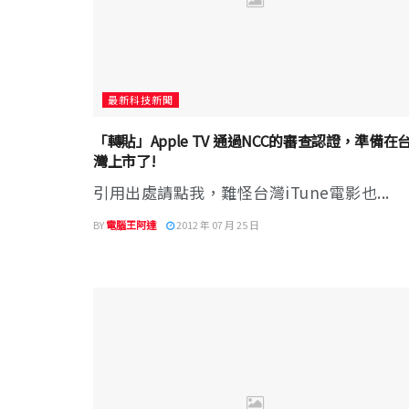
最新科技新聞
「轉貼」Apple TV 通過NCC的審查認證，準備在
灣上市了!
引用出處請點我，難怪台灣iTune電影也...
BY
電腦王阿達
2012 年 07 月 25 日