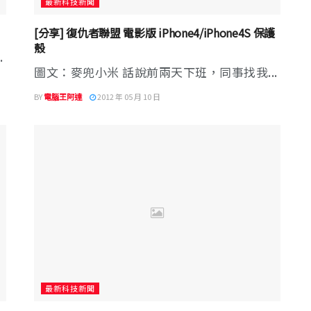
最新科技新聞
[分享] 復仇者聯盟 電影版 iPhone4/iPhone4S 保護
殼
.
圖文：麥兜小米 話說前兩天下班，同事找我...
BY
電腦王阿達
2012 年 05 月 10 日
最新科技新聞