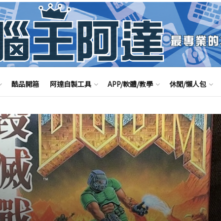
酷品開箱
阿達自製工具
APP/軟體/教學
休閒/懶人包