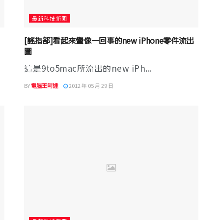
最新科技新聞
[謠指部]看起來蠻像一回事的new iPhone零件流出
圖
這是9to5mac所流出的new iPh...
BY
電腦王阿達
2012 年 05 月 29 日