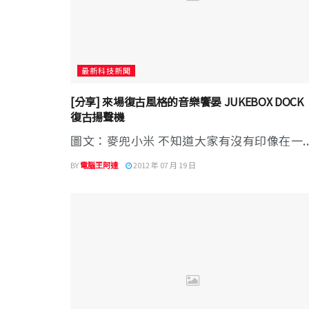
最新科技新聞
[分享] 來場復古風格的音樂饗晏 JUKEBOX DOCK
復古揚聲機
圖文：麥兜小米 不知道大家有沒有印像在一..
BY
電腦王阿達
2012 年 07 月 19 日