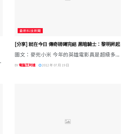
最新科技新聞
[分享] 就在今日 傳奇磅礡完結 黑暗騎士：黎明昇起
圖文：麥兜小米 今年的英雄電影真是超級多...
.
BY
電腦王阿達
2012 年 07 月 19 日