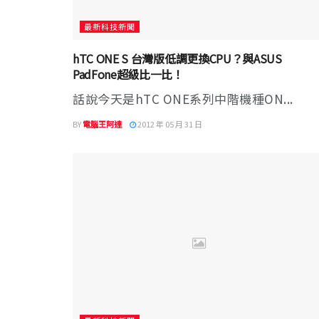
最新科技新聞
hTC ONE S 台灣版低調更換CPU？與ASUS
PadFone超級比一比！
話說今天是hTC ONE系列中階機種ON...
BY
電腦王阿達
2012 年 05 月 31 日