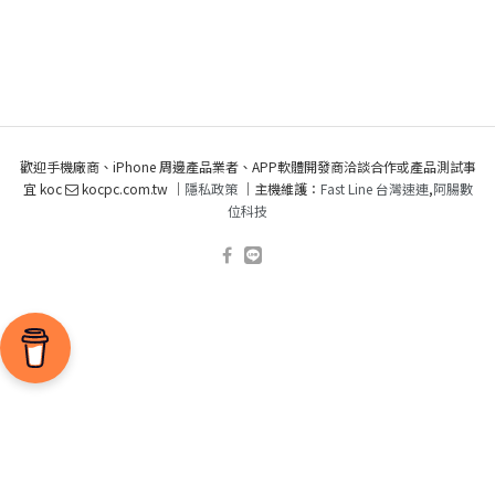
歡迎手機廠商、iPhone 周邊產品業者、APP軟體開發商洽談合作或產品測試事
宜 koc
kocpc.com.tw ｜
隱私政策
｜主機維護：
Fast Line 台灣速連
,
阿腸數
位科技