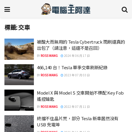
標籤:
交車
被酸大而無用的 Tesla Cybertruck 雨刷還真的
出包了（請注意，這還不是召回）
BY
ROSS WANG
2024 年 06 月 17 日
466,140 台！Tesla 單季交車刷新紀錄
BY
ROSS WANG
2023 年 07 月 03 日
Model X 與 Model S 交車開始不標配 Key Fob
遙控鑰匙
BY
ROSS WANG
2022 年 07 月 11 日
終擋不住晶片荒，部分 Tesla 新車居然沒有
USB 充電埠