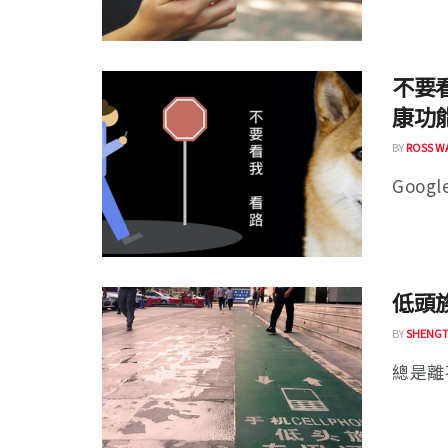
不要看
康功
BY
ROSS W
Goog
低頭
BY
SHENGT
總是離