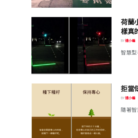
荷蘭
樣真
BY
達小編
智慧型
拒當
BY
達小編
隨著智