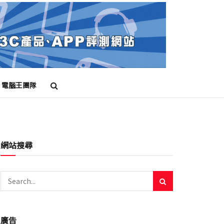
電腦王團隊
網站搜尋
廣告