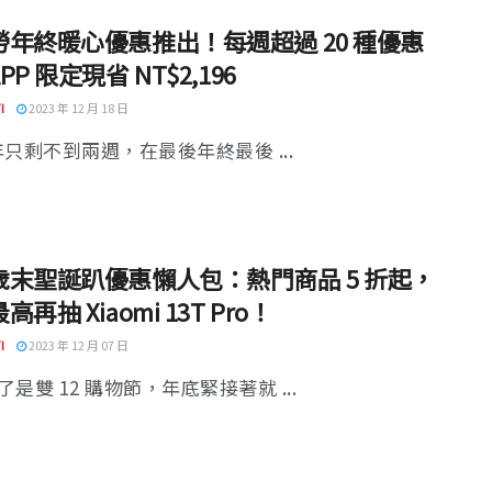
勞年終暖心優惠推出！每週超過 20 種優惠
PP 限定現省 NT$2,196
I
2023 年 12 月 18 日
 年只剩不到兩週，在最後年終最後 ...
歲末聖誕趴優惠懶人包：熱門商品 5 折起，
再抽 Xiaomi 13T Pro！
I
2023 年 12 月 07 日
是雙 12 購物節，年底緊接著就 ...