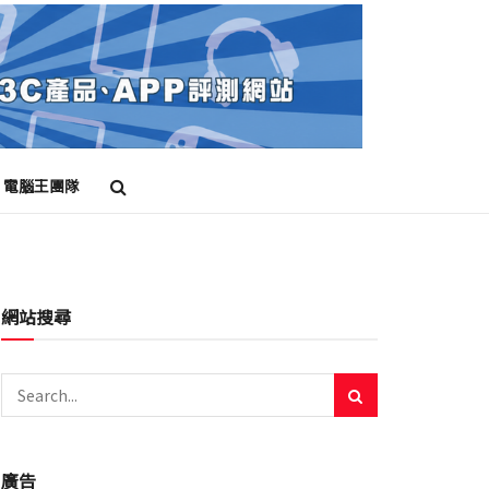
電腦王團隊
網站搜尋
廣告