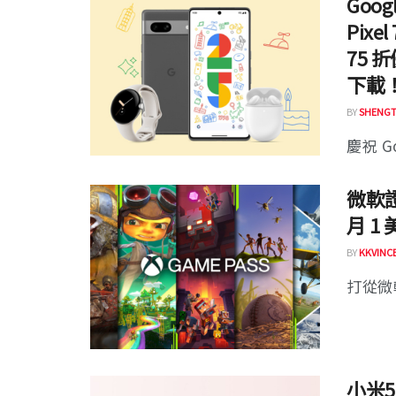
Goog
Pixe
75
下載
BY
SHENGT
慶祝 Go
微軟證
月 1
BY
KKVINC
打從微軟
小米