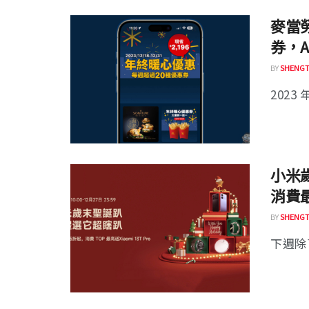
麥當
券，A
BY
SHENGT
2023
小米
消費最高
BY
SHENGT
下週除了