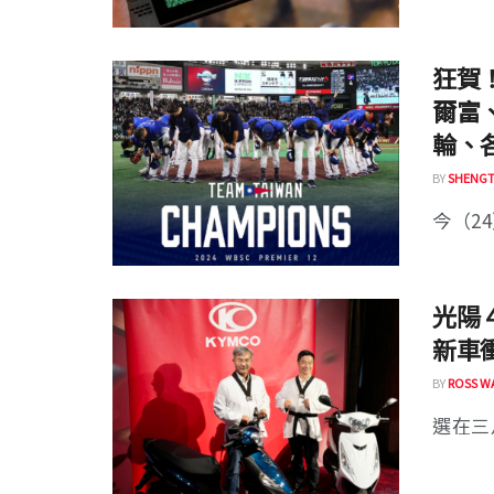
狂賀！
爾富
輪、
BY
SHENGT
今（24
光陽
新車
BY
ROSS W
選在三