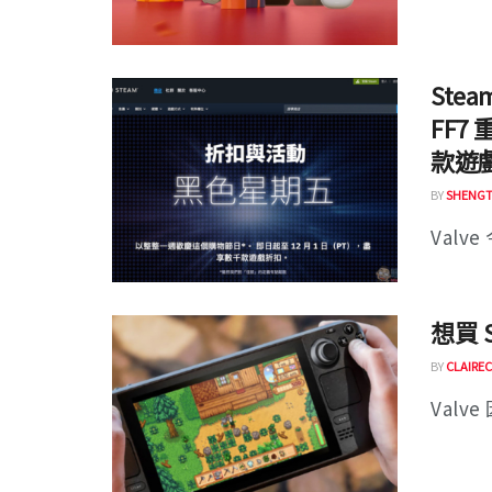
Ste
FF
款遊
BY
SHENGT
Valve
想買 S
BY
CLAIREC
Valv