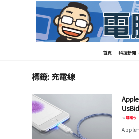
首頁
科技新聞
標籤:
充電線
Ap
UsB
BY
嘻嘻兮
Appl