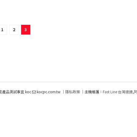
1
2
3
或產品測試事宜 koc
kocpc.com.tw ｜
隱私政策
｜主機維護：
Fast Line 台灣速連
,