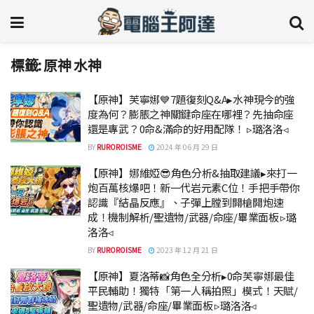
標籤:
原神 水神
【原神】芙寧娜💙7題復刻Q&A▸水神現今的強
度為何？膨脹之神關鍵命座在哪裡？先抽命座
還是專武？0命&滿命的好用配隊！ ▹璐洛洛◃
BY
RUROROISME
2024 年 06 月 29 日
【原神】娜維婭😎角色分析&抽取建議▸來打一
炮百萬核爆吧！新一代岩元素C位！手把手帶你
認識『結晶反應』、子彈上膛到開槍開炮速
成！機制解析/聖遺物/武器/命座/畢業面板 ▹璐
洛洛◃
BY
RUROROISME
2023 年 12 月 21 日
【原神】夏洛蒂📸角色全分析▸0命芙寧娜最佳
平民輔助！獨特「第一人稱拍照」模式！天賦/
聖遺物/武器/命座/畢業面板 ▹璐洛洛◃