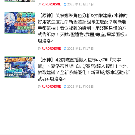
BY
RUROROISME
2023 年 11 月 17 日
【原神】芙寧娜🌟角色分析&抽取建議▸水神的
好用該怎麼抽？新舊體系組隊怎麼配？萌新老
手都能抽！看似複雜的機制，用淺顯易懂的方
式告訴你！天賦/聖遺物/武器/命座/畢業面板 ▹
璐洛洛◃
BY
RUROROISME
2023 年 11 月 17 日
【原神】4.2前瞻直播懶人包🎯▸水神『芙寧
娜』、夏洛蒂登場! 白朮/賽諾/綾人復刻！卡池
抽取建議？全新系統優化！新區域/版本活動/新
武器 ▹璐洛洛◃
BY
RUROROISME
2023 年 11 月 06 日